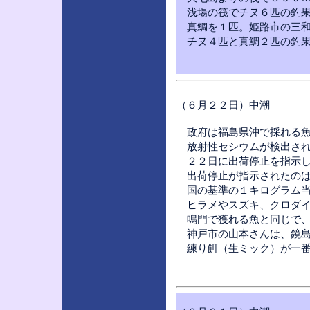
浅場の筏でチヌ６匹の釣果
真鯛を１匹。姫路市の三和
チヌ４匹と真鯛２匹の釣果
（６月２２日）中潮
政府は福島県沖で採れる魚
放射性セシウムが検出され
２２日に出荷停止を指示し
出荷停止が指示されたのは
国の基準の１キログラム当
ヒラメやスズキ、クロダイ
鳴門で獲れる魚と同じで、
神戸市の山本さんは、鏡島
練り餌（生ミック）が一番