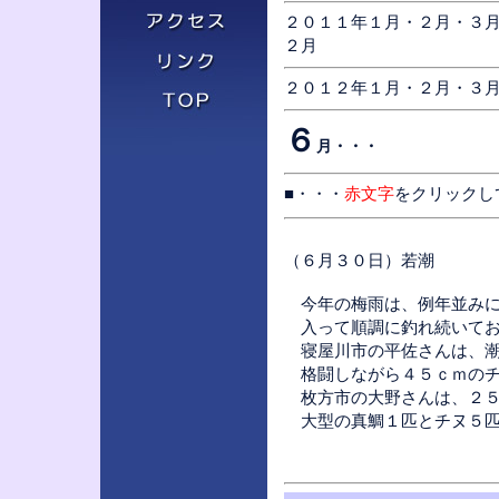
２０１１年
１月
・
２月
・
３
２月
２０１２年
１月
・
２月
・
３
６
月・・・
■・・・
赤文字
をクリックし
（６月３０日）若潮
今年の梅雨は、例年並みに
入って順調に釣れ続いてお
寝屋川市の平佐さんは、潮
格闘しながら４５ｃｍのチ
枚方市の大野さんは、２５
大型の真鯛１匹とチヌ５匹