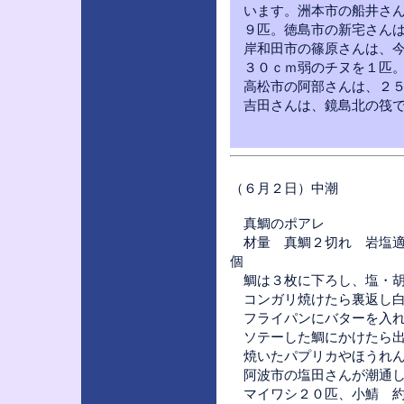
います。洲本市の船井さん
９匹。徳島市の新宅さんは
岸和田市の篠原さんは、今
３０ｃｍ弱のチヌを１匹。
高松市の阿部さんは、２５
吉田さんは、鏡島北の筏で
（６月２日）中潮
真鯛のポアレ
材量 真鯛２切れ 岩塩適
鯛は３枚に下ろし、塩・胡
コンガリ焼けたら裏返
フライパンにバターを
ソテーした鯛にかけたら出
焼いたパプリカやほうれん
阿波市の塩田さんが潮通し
マイワシ２０匹、小鯖 約