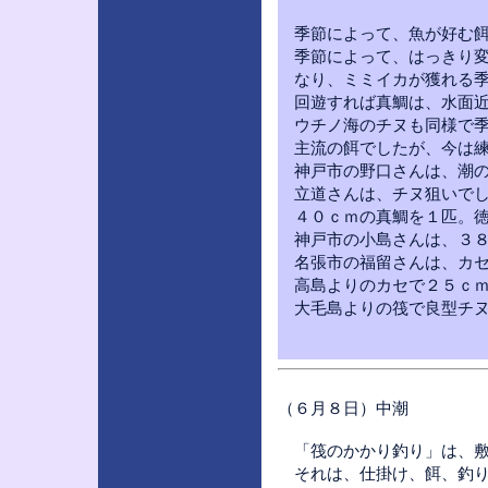
季節によって、魚が好む餌
季節によって、はっきり変
なり、ミミイカが獲れる季
回遊すれば真鯛は、水面近
ウチノ海のチヌも同様で季
主流の餌でしたが、今は練
神戸市の野口さんは、潮の
立道さんは、チヌ狙いでし
４０ｃｍの真鯛を１匹。徳
神戸市の小島さんは、３８
名張市の福留さんは、カセ
高島よりのカセで２５ｃｍ
大毛島よりの筏で良型チヌ
（６月８日）中潮
「筏のかかり釣り」は、敷
それは、仕掛け、餌、釣り