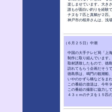
楽しませています。大きさ
誰もが面白い釣りを経験で
チヌを７匹と真鯛が２匹。
神戸市の桜井さんは、浅場
（６月２５日）中潮
中国の大手テレビ局「上海
制作に取り組んでいます。
取材誘致したもので、徳島
訪れてもらう企画だそうで
徳島県は、鳴門の観潮船、
いやのかずら橋などをまわ
この番組の放送は、今年９
この番組の撮影に協力して
４３ｃｍのチヌを１５匹の