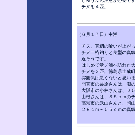
じゅうぶん注意が必要です
チヌを４匹。
（６月１７日）中潮
チヌ、真鯛の喰いが上がっ
チヌ二桁釣りと良型の真鯛
近そうです。
はじめて堂ノ浦へ訪れた大
チヌを３匹。徳島県土成町
雰囲気は悪くないと思いま
門真市の栗原さんは、潮の
大阪市の小林さんは、２５
山根さんは、３５ｃｍのチ
高知市の武山さんと、岡山
２８ｃｍ～５５ｃｍの真鯛