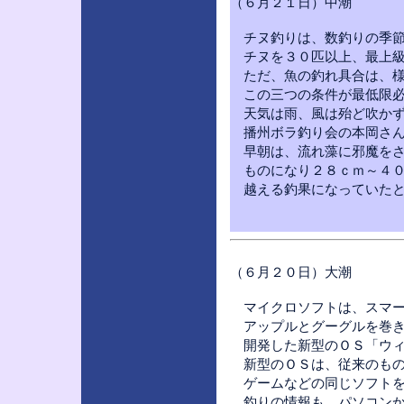
（６月２１日）中潮
チヌ釣りは、数釣りの季節
チヌを３０匹以上、最上級
ただ、魚の釣れ具合は、様
この三つの条件が最低限必
天気は雨、風は殆ど吹かず
播州ボラ釣り会の本岡さん
早朝は、流れ藻に邪魔をさ
ものになり２８ｃｍ～４０
越える釣果になっていたと
（６月２０日）大潮
マイクロソフトは、スマー
アップルとグーグルを巻き
開発した新型のＯＳ「ウィ
新型のＯＳは、従来のもの
ゲームなどの同じソフトを
釣りの情報も、パソコンか