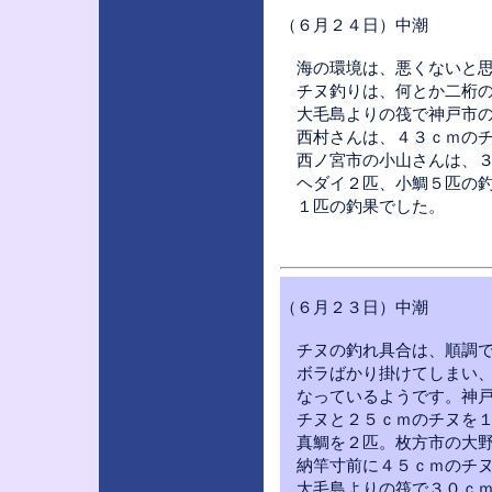
（６月２４日）中潮
海の環境は、悪くないと思
チヌ釣りは、何とか二桁の
大毛島よりの筏で神戸市の
西村さんは、４３ｃｍのチ
西ノ宮市の小山さんは、３
ヘダイ２匹、小鯛５匹の釣
１匹の釣果でした。
（６月２３日）中潮
チヌの釣れ具合は、順調で
ボラばかり掛けてしまい、
なっているようです。神戸
チヌと２５ｃｍのチヌを１
真鯛を２匹。枚方市の大野
納竿寸前に４５ｃｍのチヌ
大毛島よりの筏で３０ｃｍ