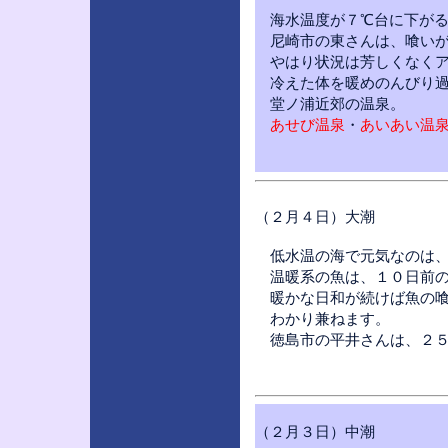
海水温度が７℃台に下がる
尼崎市の東さんは、喰いが
やはり状況は芳しくなくア
冷えた体を暖めのんびり過
堂ノ浦近郊の温泉。
あせび温泉
・
あいあい温
（２月４日）大潮
低水温の海で元気なのは、
温暖系の魚は、１０日前の
暖かな日和が続けば魚の喰
わかり兼ねます。
徳島市の平井さんは、２５
（２月３日）中潮