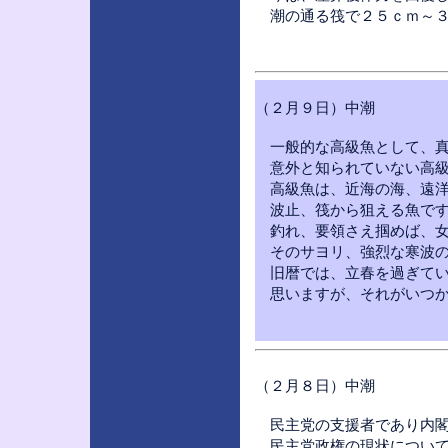
潮の通る筏で２５ｃｍ～３
（２月９日）中潮
一般的な高級魚として、真
意外と知られていない高級
高級魚は、近海の海、遠洋
波止、筏から狙える魚です
釣れ、要領さえ掴めば、女
そのサヨリ、強烈な寒波の
旧暦では、立春を過ぎてい
思いますが、それがいつか
（２月８日）中潮
民主党の支援者であり内閣
民主党政権の現状について