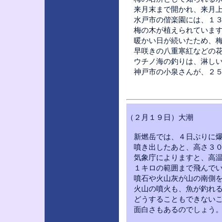
来月末まで開かれ、来月上
水戸市の偕楽園には、１３
梅の木が植えられています
暖かい日が続いたため、梅
早咲きの八重寒紅などの花
ウチノ海の釣りは、淋しい
神戸市の小泉さんが、２５
（２月１９日）大潮
新燃岳では、４日ぶりに爆
噴き出したあと、高さ３０
気象庁によりますと、高温
１キロの範囲まで飛んでい
噴石や火山灰が山の南側を
火山の噴火も、魚が釣れる
どうすることもできないこ
面白さもあるのでしょう