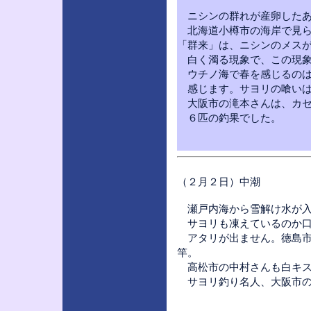
ニシンの群れが産卵したあ
北海道小樽市の海岸で見ら
「群来」は、ニシンのメス
白く濁る現象で、この現象
ウチノ海で春を感じるのは
感じます。サヨリの喰いは
大阪市の滝本さんは、カセ
６匹の釣果でした。
（２月２日）中潮
瀬戸内海から雪解け水が入
サヨリも凍えているのか口
アタリが出ません。徳島市
竿。
高松市の中村さんも白キス
サヨリ釣り名人、大阪市の