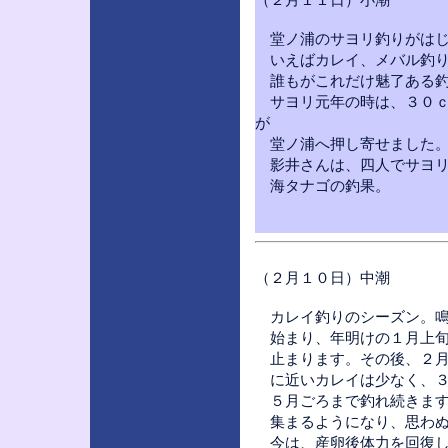
堂ノ浦のサヨリ釣りがはじ
いえばカレイ、メバル釣り
誰もがこれだけ魅了ある釣
サヨリ元年の時は、３０ｃ
が
堂ノ浦へ押し寄せました。
影井さんは、四人でサヨリ
海タナゴの釣果。
（２月１０日）中潮
カレイ釣りのシーズン。鳴
始まり、年明けの１月上旬
止まります。その後、２月
に近いカレイは少なく、３
５月ごろまで釣れ続きます
集まるようになり、思わぬ
今は、産卵後体力を回復し