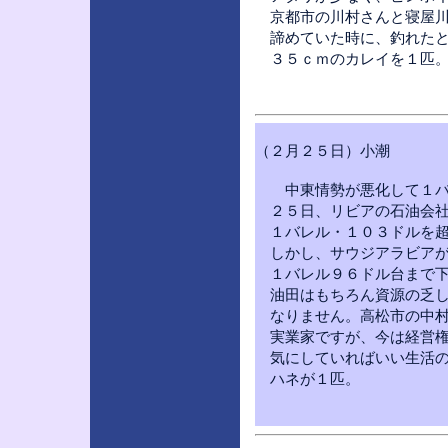
京都市の川村さんと寝屋川
諦めていた時に、釣れたと
３５ｃｍのカレイを１匹
（２月２５日）小潮
中東情勢が悪化して１バレ
２５日、リビアの石油会社
１バレル・１０３ドルを超
しかし、サウジアラビアが
１バレル９６ドル台まで下
油田はもちろん資源の乏し
なりません。高松市の中村
実業家ですが、今は経営権
気にしていればいい生活の
ハネが１匹。