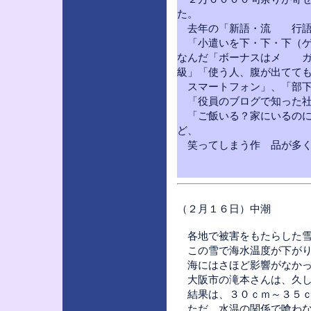
た。
去年の「新語・流 行語大
「小遣いを下・下・下（ゲ
なんだ「ボーナスはメ ガ
級」「使う人、腹が出てて
スマートフォン」、「部下
「役員のブログで知った社
「ご飯いる？家にいるのに
ど、
笑ってしまう作 品が多く
（２月１６日）中潮
各地で被害をもたらした雪
この雪で海水温度が下がり
海にはさほど影響がなかっ
大阪市の滝本さんは、久し
結果は、３０ｃｍ～３５ｃ
ただ、水温の関係で喰わな