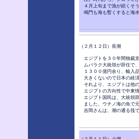
４月上旬まで漁が続くそう
鳴門も海も暫くすると海水
（２月１２日）長潮
エジプトを３０年間独裁支
ムバラク大統領が辞任で、
１３００億円余り、輸入品
大きくないので日本の経済
それより、エジプトは他の
エジプトの方向性で中東情
エジプト国民は、大統領辞
ました。ウチノ海の魚で元
吉岡さんは、潮の通る筏で
（２月１１日）小潮