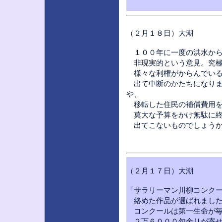
（２月１８日）大潮
１００年に一度の洪水から
非現実的という意見。究極
様々な利権がからんでいる
出て中断のかたちになりま
や、
移転した住民の補償費用を
莫大な予算をかけ無駄に終
出てこないものでしょう
（２月１７日）大潮
「サラリーマン川柳コンク
絡めた作品が選ばれまし
コンクールは第一生命が毎
２万６０００句余りが寄せ