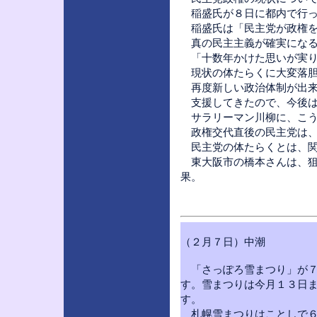
稲盛氏が８日に都内で行っ
稲盛氏は「民主党が政権を
真の民主主義が確実になる
「十数年かけた思いが実り
現状の体たらくに大変落胆
再度新しい政治体制が出来
支援してきたので、今後は
サラリーマン川柳に、こう
政権交代直後の民主党は、
民主党の体たらくとは、関
東大阪市の橋本さんは、狙
果。
（２月７日）中潮
「さっぽろ雪まつり」が７
す。雪まつりは今月１３日
す。
札幌雪まつりはことしで６