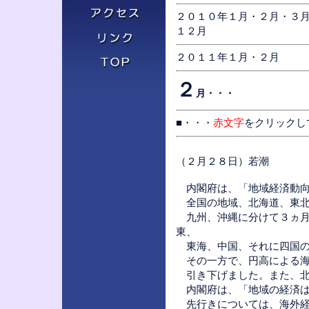
２０１０年
１月
・
２月
・
３
１２月
２０１１年
１月
・２月
２
月・・・
■・・・
赤文字
をクリックし
（２月２８日）若潮
内閣府は、「地域経済動向
全国の地域、北海道、東北
九州、沖縄に分けて３ヵ月
東、
東海、中国、それに四国の
その一方で、円高による海
引き下げました。また、北
内閣府は、「地域の経済は
先行きについては、海外経